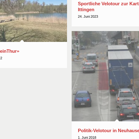
Sportliche Velotour zur Kar
Ittingen
24. Juni 2023
einThur»
22
Politik-Velotour in Neuhaus
1. Juni 2018