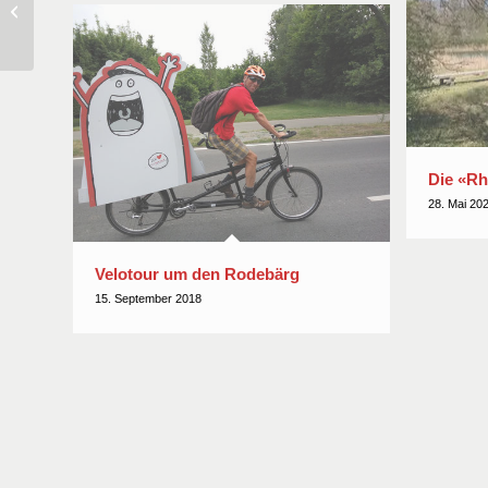
Greifensee, 29.06.2024
Die «Rh
28. Mai 20
Velotour um den Rodebärg
15. September 2018