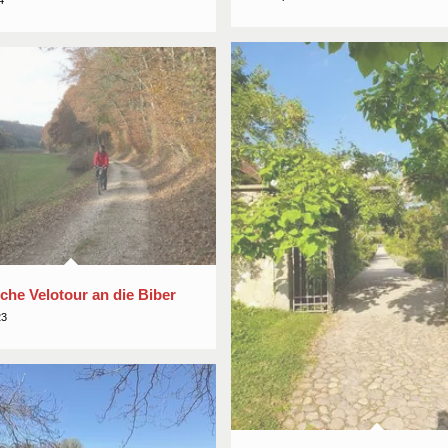
4
che Velotour an die Biber
23