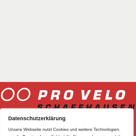
Datenschutzerklärung
CH-8200 Schaffhausen
Unsere Webseite nutzt Cookies und weitere Technologien,
E-Mail
info@provelo-sh.ch