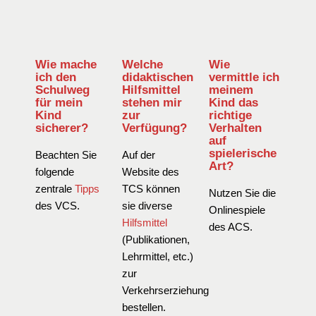
Wie mache
Welche
Wie
ich den
didaktischen
vermittle ich
Schulweg
Hilfsmittel
meinem
für mein
stehen mir
Kind das
Kind
zur
richtige
sicherer?
Verfügung?
Verhalten
auf
spielerische
Beachten Sie
Auf der
Art?
folgende
Website des
zentrale
Tipps
TCS können
Nutzen Sie die
des VCS.
sie diverse
Onlinespiele
Hilfsmittel
des ACS.
(Publikationen,
Lehrmittel, etc.)
zur
Verkehrserziehung
bestellen.