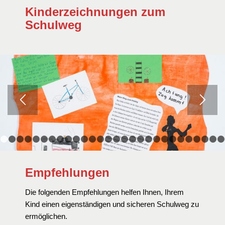
Kinderzeichnungen zum
Schulweg
1
2
3
4
5
6
7
8
9
10
11
12
13
14
15
16
17
18
19
20
21
Empfehlungen
Die folgenden Empfehlungen helfen Ihnen, Ihrem
Kind einen eigenständigen und sicheren Schulweg zu
ermöglichen.