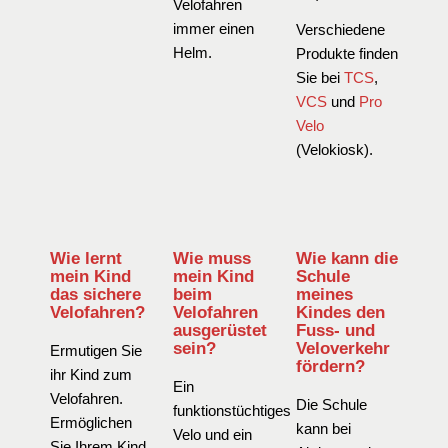
Velofahren
immer einen
Verschiedene
Helm.
Produkte finden
Sie bei
TCS
,
VCS
und
Pro
Velo
(Velokiosk).
Wie lernt
Wie muss
Wie kann die
mein Kind
mein Kind
Schule
das sichere
beim
meines
Velofahren?
Velofahren
Kindes den
ausgerüstet
Fuss- und
sein?
Veloverkehr
Ermutigen Sie
fördern?
ihr Kind zum
Ein
Velofahren.
Die Schule
funktionstüchtiges
Ermöglichen
kann bei
Velo und ein
Sie Ihrem Kind