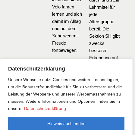
Velo fahren
Lehrmittel für
lernen und sich
jede
damit im Alltag
Altersgruppe
und auf dem
bereit. Die
Schulweg mit
Sektion SH gibt
Freude
zwecks
fortbewegen.
besserer
Erkennung auf
den Strassen
Datenschutzerklärung
seit vielen
Jahren
Unsere Webseite nutzt Cookies und weitere Technologien,
kostenlos
um die Benutzerfreundlichkeit für Sie zu verbessern und die
Reflektoren-
Leistung der Webseite und unserer Werbemassnahmen zu
und
messen. Weitere Informationen und Optionen finden Sie in
Kindergartenbändel
unserer
Datenschutzerklärung
.
sowie neu auch
Sicherheitswesten
Hinweis ausblenden
an alle 1.