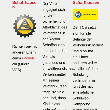
Schaffhause
Schaffhausen
Der Verein
n
engagiert sich
für die
Sicherheit und
Attraktivität des
Der TCS setzt
Velofahrens in
sich für alle
der Region
Belange der
Schaffhausen
Verkehrssicherheit
Richten Sie mit
und fördert das
und Mobilität
anderen Eltern
Velo als
ein. Unter
einen
Pedibus
gesundes und
anderem will er
ein (Quelle:
umweltfreundliches
Unfälle auf dem
VCS).
Verkehrsmittel.
Schulweg
Mit seinen
verhindern. Er
Velofahrkursen
führt deshalb
trägt Pro Velo
eine jährliche
dazu bei, dass
Schulweg-
Kinder von
Kampagne
klein auf sicher
durch und stellt